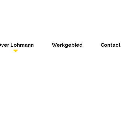
Over Lohmann
Werkgebied
Contact
ectie bij wate